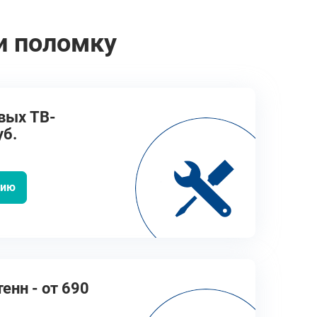
и поломку
вых ТВ-
уб.
цию
енн - от 690