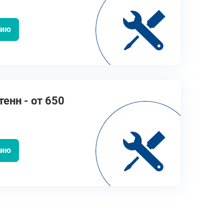
цию
енн - от 650
цию