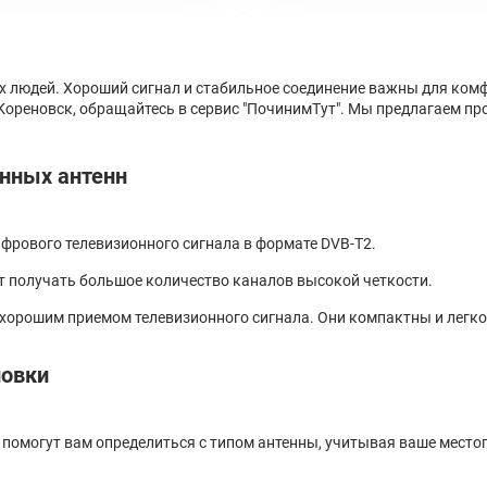
их людей. Хороший сигнал и стабильное соединение важны для ко
Кореновск, обращайтесь в сервис "ПочинимТут". Мы предлагаем пр
онных антенн
фрового телевизионного сигнала в формате DVB-T2.
ет получать большое количество каналов высокой четкости.
с хорошим приемом телевизионного сигнала. Они компактны и легк
новки
помогут вам определиться с типом антенны, учитывая ваше местоп