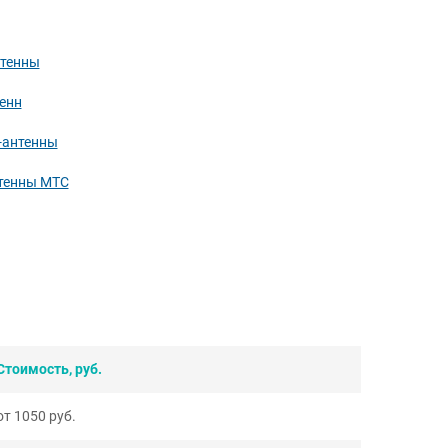
нтенны
енн
-антенны
нтенны МТС
Стоимость, руб.
от 1050 руб.